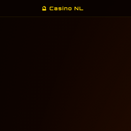
🔮 Casino NL