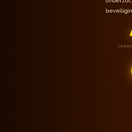
onderzoch
beveiligi
CASIN