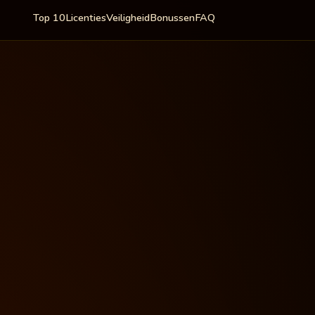
Top 10
Licenties
Veiligheid
Bonussen
FAQ